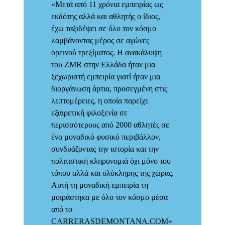
ειρίας ως
«Ήρθα στο ΖMR για να δω έναν
 ο ίδιος,
διαφορετικό αγώνα, γιατί μου είπαν
ν κόσμο
ότι είναι ο ωραιότερος στην Ελλάδα.
γώνες
Πραγματικά δεν ξέρω αν υπάρχει
ανακάλυψη
άλλος ultra σαν κι αυτόν».
αν μια
 ήταν μια
γμένη στις
Jessed
ρείχε
Hernandez
Ισπανός αθλητής ορεινού
 αθλητές σε
τρεξίματος, 2ος νικητής
στο ΤeRA 80km, ZMR
ιβάλλον,
2017, Surplus Trading
 και την
όχι μόνο του
ς της χώρας.
ία τη
κόσμο μέσα
ANA.COM»