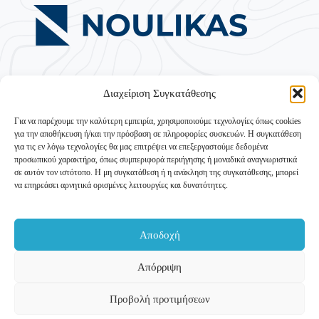
Διαχείριση Συγκατάθεσης
Για να παρέχουμε την καλύτερη εμπειρία, χρησιμοποιούμε τεχνολογίες όπως cookies
για την αποθήκευση ή/και την πρόσβαση σε πληροφορίες συσκευών. Η συγκατάθεση
για τις εν λόγω τεχνολογίες θα μας επιτρέψει να επεξεργαστούμε δεδομένα
προσωπικού χαρακτήρα, όπως συμπεριφορά περιήγησης ή μοναδικά αναγνωριστικά
σε αυτόν τον ιστότοπο. Η μη συγκατάθεση ή η ανάκληση της συγκατάθεσης, μπορεί
να επηρεάσει αρνητικά ορισμένες λειτουργίες και δυνατότητες.
Με την ενίσχυση του ΥΠΟΥΡΓΕΙΟΥ ΤΟΥΡΙΣΜΟΥ –
Ταμείο Ανάκαμψης και Ανθεκτικότητας
Δράση 16931 «Τουριστική Ανάπτυξη» (Υποέργο «Ορεινός
Αποδοχή
Τουρισμός»)
Εταιρικά στοιχεία
Επικοινωνία
Απόρριψη
Copyright © 2011-2026 | My Adventure O.E.
Προβολή προτιμήσεων
Website by: Paperfly