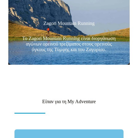
Zagori Mountain Running
To Zagori Mountain Running είναι διοργάνωση
αγώνων ορεινού τρεξίματος στους ορεινούς
όγκους της Τύμφης και του Ζαγορίου.
Είπαν για τη My Adventure