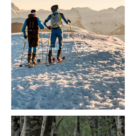
Ορειβατικό Σκι – Χιονοδρομίες​