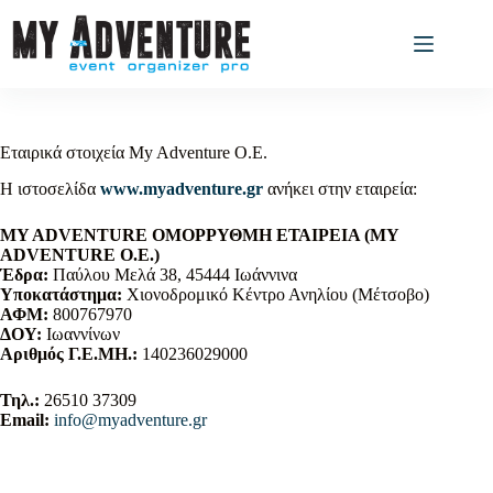
Εταιρικά στοιχεία My Adventure O.E.
Η ιστοσελίδα
www.myadventure.gr
ανήκει στην εταιρεία:
MY ADVENTURE ΟΜΟΡΡΥΘΜΗ ΕΤΑΙΡΕΙΑ (MY
ADVENTURE Ο.Ε.)
Έδρα:
Παύλου Μελά 38, 45444 Ιωάννινα
Υποκατάστημα:
Χιονοδρομικό Κέντρο Ανηλίου (Μέτσοβο)
ΑΦΜ:
800767970
ΔΟΥ:
Ιωαννίνων
Αριθμός Γ.Ε.ΜΗ.:
140236029000
Τηλ.:
26510 37309
Email:
info@myadventure.gr