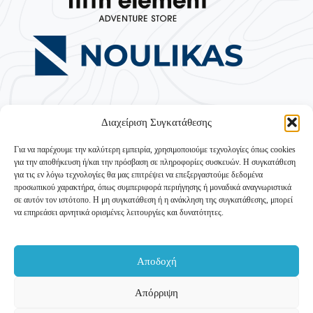
Διαχείριση Συγκατάθεσης
Για να παρέχουμε την καλύτερη εμπειρία, χρησιμοποιούμε τεχνολογίες όπως cookies
για την αποθήκευση ή/και την πρόσβαση σε πληροφορίες συσκευών. Η συγκατάθεση
για τις εν λόγω τεχνολογίες θα μας επιτρέψει να επεξεργαστούμε δεδομένα
προσωπικού χαρακτήρα, όπως συμπεριφορά περιήγησης ή μοναδικά αναγνωριστικά
σε αυτόν τον ιστότοπο. Η μη συγκατάθεση ή η ανάκληση της συγκατάθεσης, μπορεί
να επηρεάσει αρνητικά ορισμένες λειτουργίες και δυνατότητες.
Με την ενίσχυση του ΥΠΟΥΡΓΕΙΟΥ ΤΟΥΡΙΣΜΟΥ –
Ταμείο Ανάκαμψης και Ανθεκτικότητας
Δράση 16931 «Τουριστική Ανάπτυξη» (Υποέργο «Ορεινός
Αποδοχή
Τουρισμός»)
Εταιρικά στοιχεία
Επικοινωνία
Απόρριψη
Copyright © 2011-2026 | My Adventure O.E.