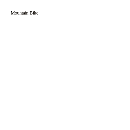
ΠΟΔΉΛΑΤΟ ΔΡΌΜΟΥ
Mountain Bike
Zagori Mountain Bike