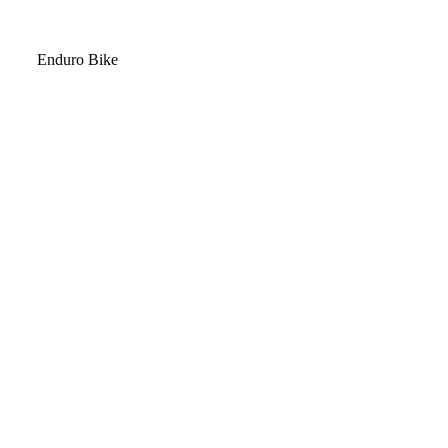
MOUNTAIN BIKE
Enduro Bike
Chamois Ride