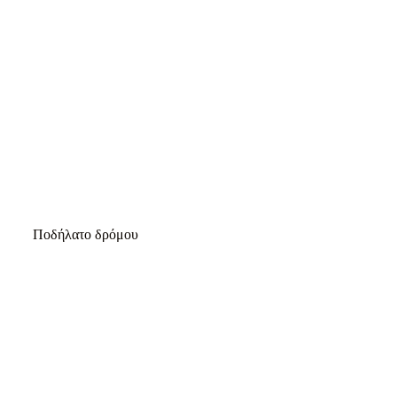
Καλπάκια: Ο δρόμος της νίκης
ΤΡΈΞΙΜΟ ΔΡΌΜΟΥ
Ποδήλατο δρόμου