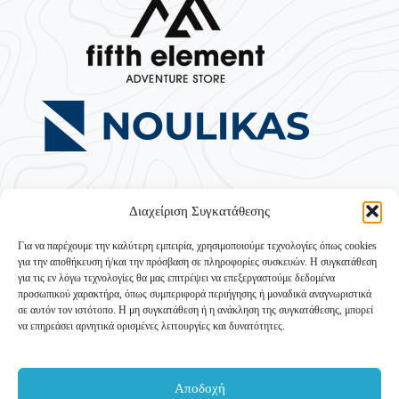
Διαχείριση Συγκατάθεσης
Για να παρέχουμε την καλύτερη εμπειρία, χρησιμοποιούμε τεχνολογίες όπως cookies
για την αποθήκευση ή/και την πρόσβαση σε πληροφορίες συσκευών. Η συγκατάθεση
για τις εν λόγω τεχνολογίες θα μας επιτρέψει να επεξεργαστούμε δεδομένα
προσωπικού χαρακτήρα, όπως συμπεριφορά περιήγησης ή μοναδικά αναγνωριστικά
σε αυτόν τον ιστότοπο. Η μη συγκατάθεση ή η ανάκληση της συγκατάθεσης, μπορεί
να επηρεάσει αρνητικά ορισμένες λειτουργίες και δυνατότητες.
Με την ενίσχυση του ΥΠΟΥΡΓΕΙΟΥ ΤΟΥΡΙΣΜΟΥ –
Ταμείο Ανάκαμψης και Ανθεκτικότητας
Δράση 16931 «Τουριστική Ανάπτυξη» (Υποέργο «Ορεινός
Αποδοχή
Τουρισμός»)