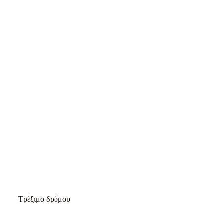
ΟΡΕΙΝΌ ΤΡΈΞΙΜΟ
Άγγελος Φέτσης – Parga Race
ΟΡΕΙΝΌ ΤΡΈΞΙΜΟ
Τρέξιμο δρόμου