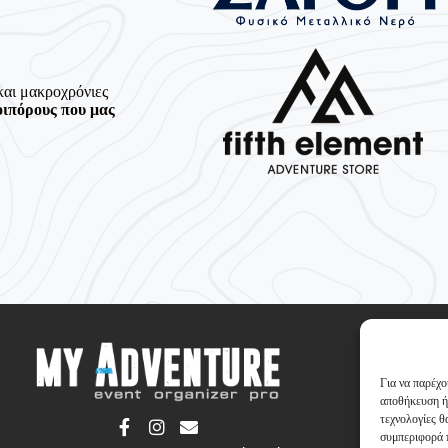
και μακροχρόνιες
οιπόρους που μας
Για να παρέχο
αποθήκευση ή
τεχνολογίες 
συμπεριφορά π