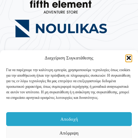
Διαχείριση Συγκατάθεσης
Για να παρέχουμε την καλύτερη εμπειρία, χρησιμοποιούμε τεχνολογίες όπως cookies
για την αποθήκευση ή/και την πρόσβαση σε πληροφορίες συσκευών. Η συγκατάθεση
για τις εν λόγω τεχνολογίες θα μας επιτρέψει να επεξεργαστούμε δεδομένα
προσωπικού χαρακτήρα, όπως συμπεριφορά περιήγησης ή μοναδικά αναγνωριστικά
σε αυτόν τον ιστότοπο. Η μη συγκατάθεση ή η ανάκληση της συγκατάθεσης, μπορεί
να επηρεάσει αρνητικά ορισμένες λειτουργίες και δυνατότητες.
Με την ενίσχυση του ΥΠΟΥΡΓΕΙΟΥ ΤΟΥΡΙΣΜΟΥ –
Ταμείο Ανάκαμψης και Ανθεκτικότητας
Δράση 16931 «Τουριστική Ανάπτυξη» (Υποέργο «Ορεινός
Αποδοχή
Τουρισμός»)
Εταιρικά στοιχεία
Επικοινωνία
Απόρριψη