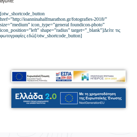
αγώνα:
[otw_shortcode_button
href=”http://ioanninahalfmarathon.gr/fotografies-2018/”
size=”medium” icon_type=”general foundicon-photo”
icon_position=”left” shape=”radius” target=”_blank”]Δείτε τις
φωτογραφίες εδώ[/otw_shortcode_button]