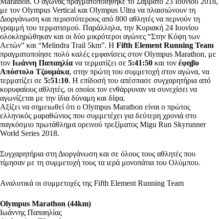
Marathon. Ο αγώνας πραγματοποιήθηκε το Σάββατο 23 Ιουνίου 2018,
με τον Olympus Vertical και Olympus Ultra να πλαισιώνουν τη
Διοργάνωση και περισσότερους από 800 αθλητές να περνούν τη
γραμμή του τερματισμού. Παράλληλα, την Κυριακή 24 Ιουνίου
ολοκληρώθηκαν και οι δύο μικρότεροι αγώνες “Στην Κόψη των
Αετών” και “Melindra Trail 5km”. Η
Fifth Element Running Team
πραγματοποίησε πολύ καλές εμφανίσεις στον Olympus Marathon, με
τον
Ιωάννη Παπαηλία
να τερματίζει σε
5:41:50
και τον
έφηβο
Απόστολο Τζουμάκα
, στην πρώτη του συμμετοχή στον αγώνα, να
τερματίζει σε
5:51:10
. Η επίδοσή του απέσπασε συγχαρητήρια από
κορυφαίους αθλητές, οι οποίοι τον ενθάρρυναν να συνεχίσει να
αγωνίζεται με την ίδια δύναμη και δίψα.
Αξίζει να σημειωθεί ότι ο Olympus Marathon είναι ο πρώτος
ελληνικός μαραθώνιος που συμμετέχει για δεύτερη χρονιά στο
παγκόσμιο πρωτάθλημα ορεινού τρεξίματος Migu Run Skyrunner
World Series 2018.
Συγχαρητήρια στη Διοργάνωση και σε όλους τους αθλητές που
τίμησαν με τη συμμετοχή τους τα ιερά μονοπάτια του Ολύμπου.
Αναλυτικά οι συμμετοχές της Fifth Element Running Team
Olympus Marathon (44km)
Ιωάννης Παπαηλίας