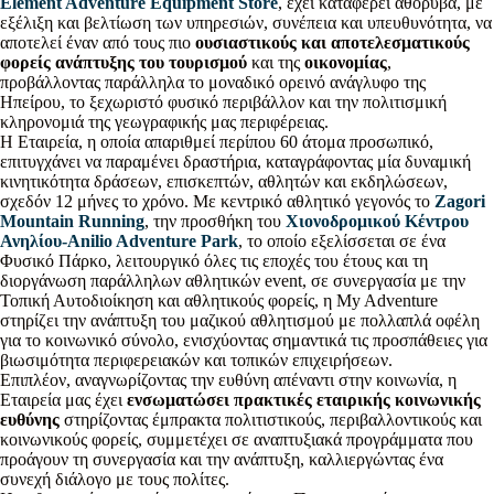
Element Adventure Equipment Store
, έχει καταφέρει αθόρυβα, με
εξέλιξη και βελτίωση των υπηρεσιών, συνέπεια και υπευθυνότητα, να
αποτελεί έναν από τους πιο
ουσιαστικούς και αποτελεσματικούς
φορείς ανάπτυξης του τουρισμού
και της
οικονομίας
,
προβάλλοντας παράλληλα το μοναδικό ορεινό ανάγλυφο της
Ηπείρου, το ξεχωριστό φυσικό περιβάλλον και την πολιτισμική
κληρονομιά της γεωγραφικής μας περιφέρειας.
Η Εταιρεία, η οποία απαριθμεί περίπου 60 άτομα προσωπικό,
επιτυγχάνει να παραμένει δραστήρια, καταγράφοντας μία δυναμική
κινητικότητα δράσεων, επισκεπτών, αθλητών και εκδηλώσεων,
σχεδόν 12 μήνες το χρόνο. Με κεντρικό αθλητικό γεγονός το
Zagori
Mountain Running
, την προσθήκη του
Χιονοδρομικού Κέντρου
Ανηλίου-Anilio Adventure Park
, το οποίο εξελίσσεται σε ένα
Φυσικό Πάρκο, λειτουργικό όλες τις εποχές του έτους και τη
διοργάνωση παράλληλων αθλητικών event, σε συνεργασία με την
Τοπική Αυτοδιοίκηση και αθλητικούς φορείς, η Μy Adventure
στηρίζει την ανάπτυξη του μαζικού αθλητισμού με πολλαπλά οφέλη
για τo κοινωνικό σύνολο, ενισχύοντας σημαντικά τις προσπάθειες για
βιωσιμότητα περιφερειακών και τοπικών επιχειρήσεων.
Επιπλέον, αναγνωρίζοντας την ευθύνη απέναντι στην κοινωνία, η
Εταιρεία μας έχει
ενσωματώσει πρακτικές εταιρικής κοινωνικής
ευθύνης
στηρίζοντας έμπρακτα πολιτιστικούς, περιβαλλοντικούς και
κοινωνικούς φορείς, συμμετέχει σε αναπτυξιακά προγράμματα που
προάγουν τη συνεργασία και την ανάπτυξη, καλλιεργώντας ένα
συνεχή διάλογο με τους πολίτες.