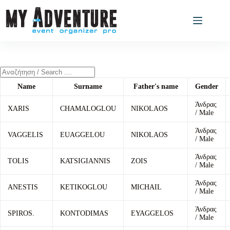
Name
Surname
Father's name
Gender
Άνδρας
XARIS
CHAMALOGLOU
NIKOLAOS
/ Male
Άνδρας
VAGGELIS
EUAGGELOU
NIKOLAOS
/ Male
Άνδρας
TOLIS
KATSIGIANNIS
ZOIS
/ Male
Άνδρας
ANESTIS
KETIKOGLOU
MICHAIL
/ Male
Άνδρας
SPIROS.
KONTODIMAS
EYAGGELOS
/ Male