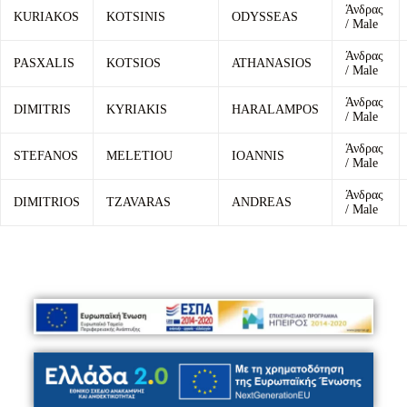
Άνδρας
KURIAKOS
KOTSINIS
ODYSSEAS
/ Male
Άνδρας
PASXALIS
KOTSIOS
ATHANASIOS
/ Male
Άνδρας
DIMITRIS
KYRIAKIS
HARALAMPOS
/ Male
Άνδρας
STEFANOS
MELETIOU
IOANNIS
/ Male
Άνδρας
DIMITRIOS
TZAVARAS
ANDREAS
/ Male