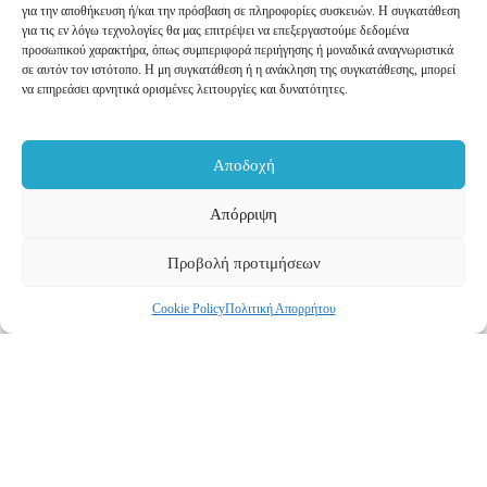
για την αποθήκευση ή/και την πρόσβαση σε πληροφορίες συσκευών. Η συγκατάθεση
για τις εν λόγω τεχνολογίες θα μας επιτρέψει να επεξεργαστούμε δεδομένα
Ποδηλατικ
προσωπικού χαρακτήρα, όπως συμπεριφορά περιήγησης ή μοναδικά αναγνωριστικά
σε αυτόν τον ιστότοπο. Η μη συγκατάθεση ή η ανάκληση της συγκατάθεσης, μπορεί
ός γύρος
να επηρεάσει αρνητικά ορισμένες λειτουργίες και δυνατότητες.
Δωδώνης
2024 –
Ατομική
Αποδοχή
χρονομέτρ
Απόρριψη
ηση
Προβολή προτιμήσεων
Μάθετε
περισσότερα
Cookie Policy
Πολιτική Απορρήτου