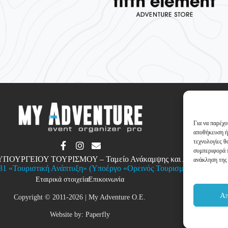
Για να παρέχο
αποθήκευση ή
τεχνολογίες 
συμπεριφορά π
υ ΥΠΟΥΡΓΕΙΟΥ ΤΟΥΡΙΣΜΟΥ – Ταμείο Ανάκαμψης και Ανθεκτικότητ
ανάκληση της 
1 «Τουριστική Ανάπτυξη» (Υποέργο «Ορεινός Τουρισμός»)
Εταιρικά στοιχεία
Επικοινωνία
Α
Copyright © 2011-2026 | My Adventure O.E.
Website by: Paperfly