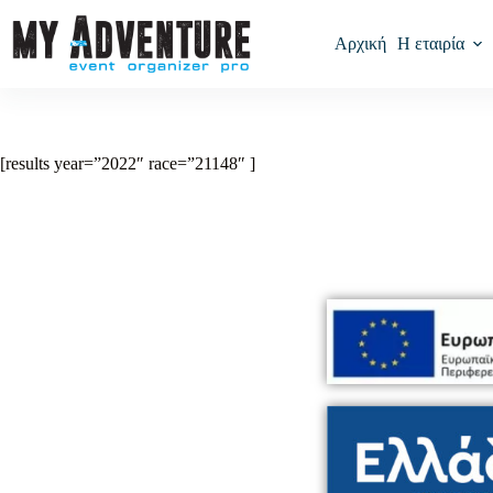
Αρχική
Η εταιρία
[results year=”2022″ race=”21148″ ]