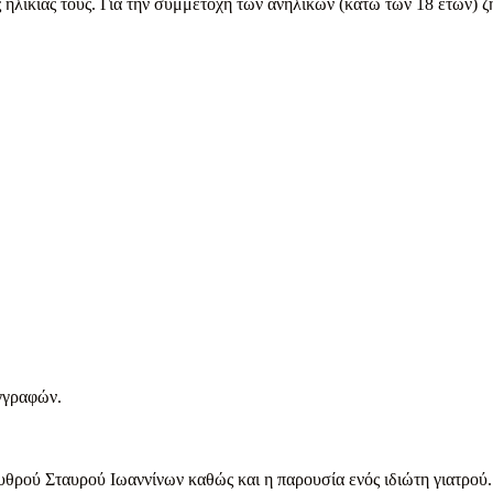
ης ηλικίας τους. Για την συμμετοχή των ανηλίκων (κάτω των 18 ε
γγραφών.
θρού Σταυρού Ιωαννίνων καθώς και η παρουσία ενός ιδιώτη γιατρού.