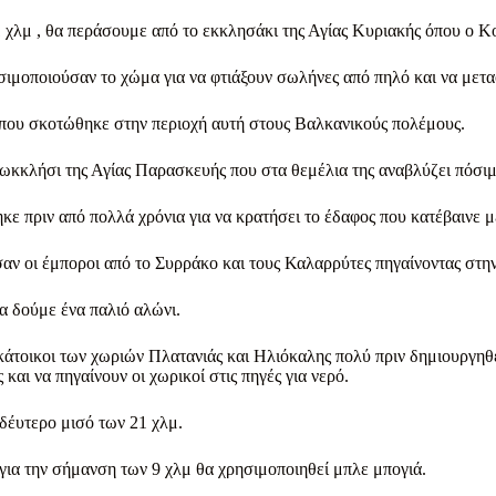
1 χλμ , θα περάσουμε από το εκκλησάκι της Αγίας Κυριακής όπου ο Κ
σιμοποιούσαν το χώμα για να φτιάξουν σωλήνες από πηλό και να μετα
που σκοτώθηκε στην περιοχή αυτή στους Βαλκανικούς πολέμους.
ωκκλήσι της Αγίας Παρασκευής που στα θεμέλια της αναβλύζει πόσιμ
ε πριν από πολλά χρόνια για να κρατήσει το έδαφος που κατέβαινε μ
αν οι έμποροι από το Συρράκο και τους Καλαρρύτες πηγαίνοντας στη
θα δούμε ένα παλιό αλώνι.
άτοικοι των χωριών Πλατανιάς και Ηλιόκαλης πολύ πριν δημιουργηθε
αι να πηγαίνουν οι χωρικοί στις πηγές για νερό.
δέυτερο μισό των 21 χλμ.
νώ για την σήμανση των 9 χλμ θα χρησιμοποιηθεί μπλε μπογιά.