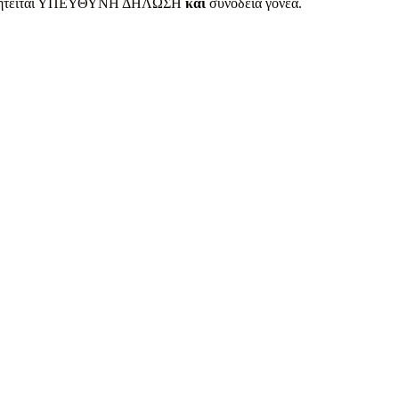
τών) ζητείται ΥΠΕΥΘΥΝΗ ΔΗΛΩΣΗ
και
συνοδεία γονέα.