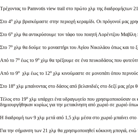
Τρέχοντας το Pamvotis view trail στο πρώτο χλμ της διαδρομήςτων 2
ο
Στο 4
χλμ βρισκόμαστε στην περιοχή κεραμίδι. Οι πρόγονοί μας χρη
ο
Στο 6
χλμ θα αντικρύσουμε τον τάφο του ποιητή Λορέντζου Μαβίλη 
ο
Στο 7
χλμ θα δούμε το μοναστήρι του Αγίου Νικολάου όπως και το ξ
ο
ο
Από το 7
έως το 9
χλμ θα τρέξουμε σε ένα πευκοδάσος που φυτεύτηκ
ο
ο
Από το 9
χλμ έως το 12
χλμ κινούμαστε σε μονοπάτι όπου περνούσ
ο
Στο 18
χλμ μπαίνοντας στο δάσος από βελανιδιές στο δεξί μας χέρι 
ο
Τέλος στο 19
χλμ υπάρχει ένα υδραγωγείο που χρησιμοποιούσαν οι κ
δημιουργήθηκαν κυρίως για την μετακίνηση από χωριό σε χωριό όπως κ
Η διαδρομή των 9 χλμ μετά από 1,5 χλμ μέσα στο χωριό μπαίνει στο 
Για την σήμανση των 21 χλμ θα χρησιμοποιηθεί κόκκινη μπογιά, ε