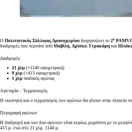
ο
Ο
Πολιτιστικός Σύλλογος Δροσοχωρίου
διοργανώνει το
2
PAMVO
διαδρομές που περνάνε από
Μαβίλη
,
Δρίσκο
,
Γερακάρη
και
Ηλιόκ
Διαδρομές
21 χλμ
(+1140 υψομετρική)
9 χλμ
(+415 υψομετρική)
1 χλμ
παιδικός αγώνας
Αφετηρία – Τερματισμός
Η εκκίνηση και ο τερματισμός των αγώνων θα γίνουν στην πλατεία
Περιγραφή αγώνων
Η διαδρομή και των δυο αγώνων είναι κυρίως χωμάτινη με το μεγαλύτ
415 μ. ενώ στο 21 χλμ. 1140 μ.