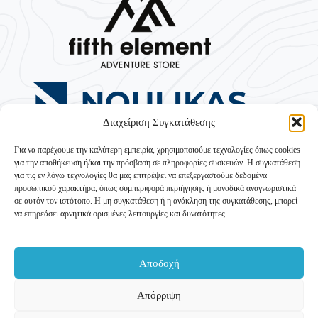
Διαχείριση Συγκατάθεσης
Για να παρέχουμε την καλύτερη εμπειρία, χρησιμοποιούμε τεχνολογίες όπως cookies
για την αποθήκευση ή/και την πρόσβαση σε πληροφορίες συσκευών. Η συγκατάθεση
για τις εν λόγω τεχνολογίες θα μας επιτρέψει να επεξεργαστούμε δεδομένα
προσωπικού χαρακτήρα, όπως συμπεριφορά περιήγησης ή μοναδικά αναγνωριστικά
σε αυτόν τον ιστότοπο. Η μη συγκατάθεση ή η ανάκληση της συγκατάθεσης, μπορεί
να επηρεάσει αρνητικά ορισμένες λειτουργίες και δυνατότητες.
Αποδοχή
Με την ενίσχυση του ΥΠΟΥΡΓΕΙΟΥ ΤΟΥΡΙΣΜΟΥ –
Ταμείο Ανάκαμψης και Ανθεκτικότητας
Απόρριψη
Δράση 16931 «Τουριστική Ανάπτυξη» (Υποέργο «Ορεινός
Τουρισμός»)