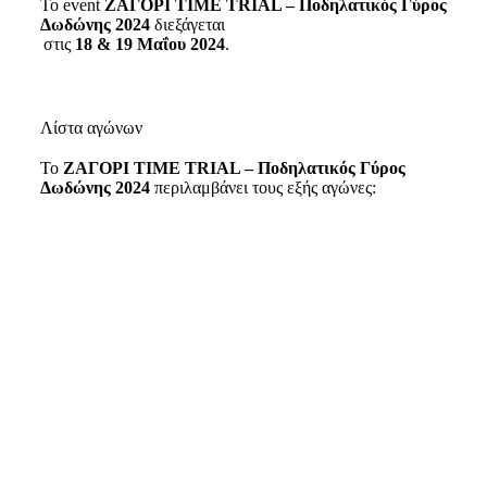
Το event
ΖΑΓΟΡΙ TIME TRIAL – Ποδηλατικός Γύρος
Δωδώνης 2024​
διεξάγεται
στις
18 & 19 Μαΐου 2024
.
Λίστα αγώνων
To
ΖΑΓΟΡΙ TIME TRIAL – Ποδηλατικός Γύρος
Δωδώνης 2024​
περιλαμβάνει τους εξής αγώνες:
Ποδηλατικός γύρος Δωδώνης
2024 – Ατομική χρονομέτρηση
Μάθετε περισσότερα