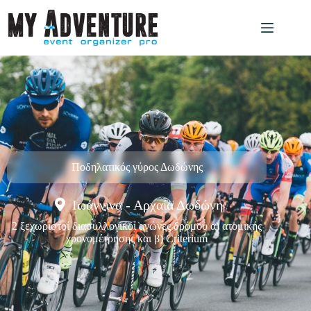
Ποδηλατικός γύρος Δωδώνης
Ιωάννινα - Αρχαία Δωδώνη
2 ξεχωριστοί διασυλλογικοί αγώνες δρόμου α) ατομικής
χρονομέτρησης και β) Criterium