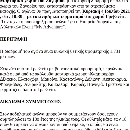
Μαρτυρικά χωριά του Ζαγορίου
, μια ιστορική διαδρομή σε όλα τα
χωριά του Ζαγορίου που καταστράφηκαν από τα στρατεύματα
κατοχής. Ο αγώνας θα πραγματοποιηθεί την
Κυριακή 4 Ιουλίου 2021
, στις 10:30
,
με εκκίνηση και τερματισμό στο χωριό Γρεβενίτι.
Tην τεχνική υποστήριξη του αγώνα έχει η Εταιρεία Διοργάνωσης
Αθλητικών Event “My Adventure”.
ΠΕΡΙΓΡΑΦΗ
Η διαδρομή του αγώνα είναι κυκλική θετικής υψομετρικής 1,731
μέτρων.
Ξεκινάει από το Γρεβενίτι με βορειοδυτικό προορισμό, περνώντας
κατά σειρά από τα ακόλουθα μαρτυρικά χωριά: Φλαμπουράρι,
Δίλακκο, Ελατοχώρι ,Μακρίνο, Καστανώνας, Δόλιανη, Λεπτοκαρυά,
Φραγκάδες, Ανθρακίτης, Καβαλλάρι, Καρυές, Παναγιά, Τρίστενο και
τερματίζει πάλι στο Γρεβενίτι.
ΔΙΚΑΙΩΜΑ ΣΥΜΜΕΤΟΧΗΣ
Στον ποδηλατικό αγώνα μπορούν να συμμετάσχουν όσοι έχουν
συμπληρώσει το 18ο έτος της ηλικίας τους. Οι αθλητές κάτω των 18
ετών θα πρέπει να συνοδεύονται από ενήλικα, ο οποίος θα είναι
υπεύθυνος για αυτούς με υπογεγραμμένη υπεύθυνη δήλωση. Όλοι οι