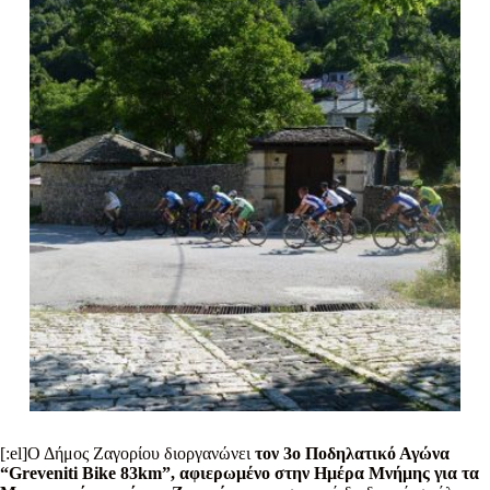
[:el]Ο Δήμος Ζαγορίου διοργανώνει
τον 3ο Ποδηλατικό Αγώνα
“
Greveniti
Bike
83
km
”, αφιερωμένο στην Ημέρα Μνήμης για τα