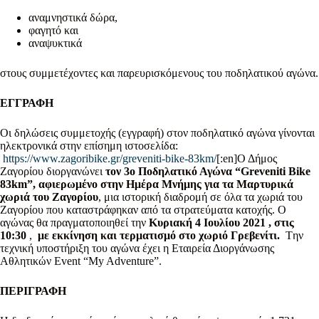
αναμνηστικά δώρα,
φαγητό και
αναψυκτικά
στους συμμετέχοντες και παρευρισκόμενους του ποδηλατικού αγώνα.
ΕΓΓΡΑΦΗ
Οι δηλώσεις συμμετοχής (εγγραφή) στον ποδηλατικό αγώνα γίνονται
ηλεκτρονικά στην επίσημη ιστοσελίδα:
https://www.zagoribike.gr/greveniti-bike-83km/
[:en]Ο Δήμος
Ζαγορίου διοργανώνει
τον 3ο Ποδηλατικό Αγώνα “
Greveniti
Bike
83
km
”, αφιερωμένο στην Ημέρα Μνήμης για τα Μαρτυρικά
χωριά του Ζαγορίου
, μια ιστορική διαδρομή σε όλα τα χωριά του
Ζαγορίου που καταστράφηκαν από τα στρατεύματα κατοχής. Ο
αγώνας θα πραγματοποιηθεί την
Κυριακή 4 Ιουλίου 2021 , στις
10:30
,
με εκκίνηση και τερματισμό στο χωριό Γρεβενίτι.
Tην
τεχνική υποστήριξη του αγώνα έχει η Εταιρεία Διοργάνωσης
Αθλητικών Event “My Adventure”.
ΠΕΡΙΓΡΑΦΗ