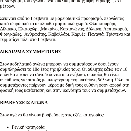
Η διαδρομή του αγώνα είναι κυκλική θετικής υψομετρικής 1,731
μέτρων.
Ξεκινάει από το Γρεβενίτι με βορειοδυτικό προορισμό, περνώντας
κατά σειρά από τα ακόλουθα μαρτυρικά χωριά: Φλαμπουράρι,
Δίλακκο, Ελατοχώρι ,Μακρίνο, Καστανώνας, Δόλιανη, Λεπτοκαρυά,
Φραγκάδες, Ανθρακίτης, Καβαλλάρι, Καρυές, Παναγιά, Τρίστενο και
τερματίζει πάλι στο Γρεβενίτι.
ΔΙΚΑΙΩΜΑ ΣΥΜΜΕΤΟΧΗΣ
Στον ποδηλατικό αγώνα μπορούν να συμμετάσχουν όσοι έχουν
συμπληρώσει το 18ο έτος της ηλικίας τους. Οι αθλητές κάτω των 18
ετών θα πρέπει να συνοδεύονται από ενήλικα, ο οποίος θα είναι
υπεύθυνος για αυτούς με υπογεγραμμένη υπεύθυνη δήλωση. Όλοι οι
συμμετέχοντες παίρνουν μέρος με δική τους ευθύνη όσον αφορά στη
φυσική τους κατάσταση και στην ικανότητά τους να συμμετάσχουν.
ΒΡΑΒΕΥΣΕΙΣ ΑΓΩΝΑ
Στον αγώνα θα γίνουν βραβεύσεις στις εξής κατηγορίες:
Γενική κατηγορία