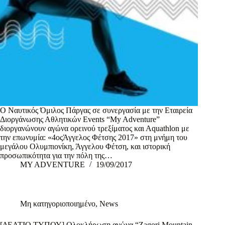
O Ναυτικός Όμιλος Πάργας σε συνεργασία με την Εταιρεία
Διοργάνωσης Αθλητικών Events “My Adventure”
διοργανώνουν αγώνα ορεινού τρεξίματος και Αquathlon με
την επωνυμία: «4οςΆγγελος Φέτσης 2017» στη μνήμη του
μεγάλου Ολυμπιονίκη, Άγγελου Φέτση, και ιστορική
προσωπικότητα για την πόλη της…
MY ADVENTURE
19/09/2017
Μη κατηγοριοποιημένο
,
News
[ΔΕΛΤΙΟ ΤΥΠΟΥ] Ολοκλήρωση αγώνα “Zagori Mountain